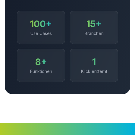
100+
15+
Use Cases
Branchen
8+
1
Funktionen
Klick entfernt